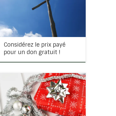
quelqu’un, cela va lui être gratuit et ce ne
sera pas grand chose si vous lui payez
quelque chose à 1€, ça va ? 10 € ça passe
encore […]
Considérez le prix payé
pour un don gratuit !
C’est la période des fêtes, nous sommes pris
par beaucoup de choses, un programme
chargé, des préparations de toutes sortes,
des achats et des réceptions… Dieu aussi a
pris le temps de préparer son cadeau pour
chacun […]