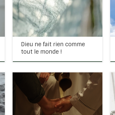
vous faire les mots croisés ou les mots
fléchés, vous pourrez avoir cette phrase pour
inscrire le mot « original ». Dieu est un
original ! C’est ce que nous lisons dans… Lire
Esaïe […]
Dieu ne fait rien comme
tout le monde !
Lire Jean 13/1-17 Nous sommes avant la
crucifixion, l’objectif du ministère de Jésus,
l’objet de sa venue sur terre. Plus il avance
vers la croix, plus il s’abaisse. Il descend avec
ses parents car il leur est […]