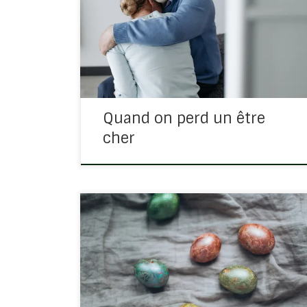
point. Croyez en Dieu, et croyez en moi. Il y a
plusieurs demeures dans la maison de mon
Père. Si cela n’était pas, je vous l’aurais dit. Je
vais […]
Quand on perd un être
cher
Comme chaque année, cet évènement fait
l’objet de la joie des enfants cherchant dans
les jardins et parcs les nombreux trésors en
chocolat cachés par les plus grands… Mais en
réfléchissant, que symbolise Pâque ? Le
savez-vous […]