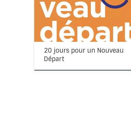
vie de prière. Avec des conseils simples, Bob
vous emmène dans la construction, jour
après jour, d’une habitude de vie qui ne vous
laissera pas à l’arrêt. Avec la possibilité de
[…]
20 jours pour un Nouveau
Départ