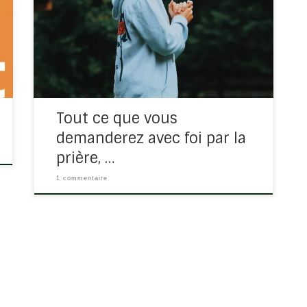
cette promesse ? Où se trouve-t-elle ?
Matthieu 21/22 et Marc 11/24 Lisons Matthieu
21/18-22 Matthieu 21/22 : « Tout ce que vous
demanderez avec foi par la prière, vous […]
Tout ce que vous
demanderez avec foi par la
prière, …
1 commentaire