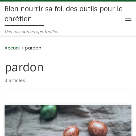
Bien nourrir sa foi, des outils pour le
Passer au contenu
chrétien
Me
Des ressources spirituelles
Accueil
»
pardon
pardon
3 articles
Comme chaque année, cet évènement fait l’objet de