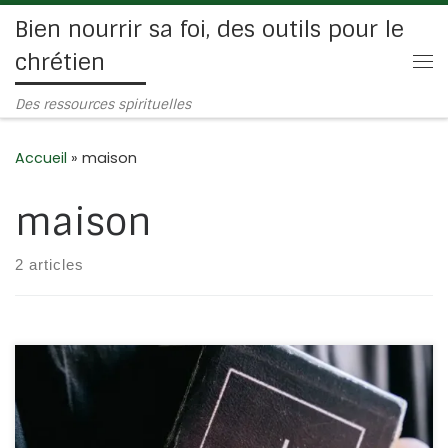
Bien nourrir sa foi, des outils pour le
Passer au contenu
chrétien
Me
Des ressources spirituelles
Accueil
»
maison
maison
2 articles
La vie chrétienne n’est pas un long fleuve tranquille. Il