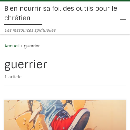
Bien nourrir sa foi, des outils pour le
Passer au contenu
chrétien
Me
Des ressources spirituelles
Accueil
»
guerrier
guerrier
1 article
Lorsque nous prions, c’est parce que nous aimons le