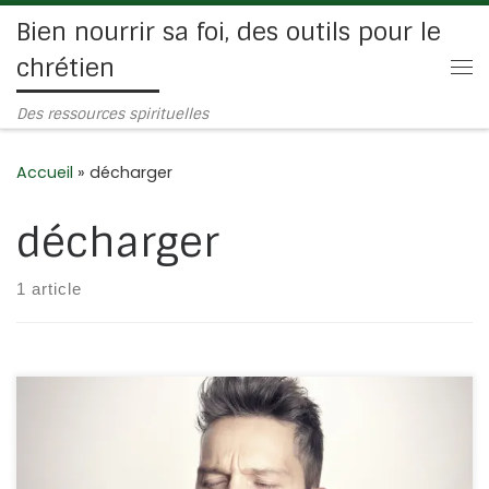
Bien nourrir sa foi, des outils pour le
Passer au contenu
chrétien
Me
Des ressources spirituelles
Accueil
»
décharger
décharger
1 article
Juges 8/4 : « Gédéon arriva au Jourdain, et il le passa,