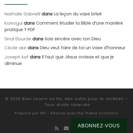
Nathalie Gabrielli
dans
La leçon du vase brisé
Koïvogui
dans
Comment étudier la Bible d’une manière
pratique ? PDF
Sinal Elourde
dans
Sois sincère avec ton Dieu
Cécile ake
dans
Dieu veut faire de toi un vase d’honneur
Joseph kaf
dans
Il faut que Jésus croisse et que je
diminue
© 2026
Bien nourrir sa foi, des outils pour le chrétien
–
Tous droits réservés
Propulsé par
WP
– Réalisé avec the
Thème Customizr
ABONNEZ-VOUS