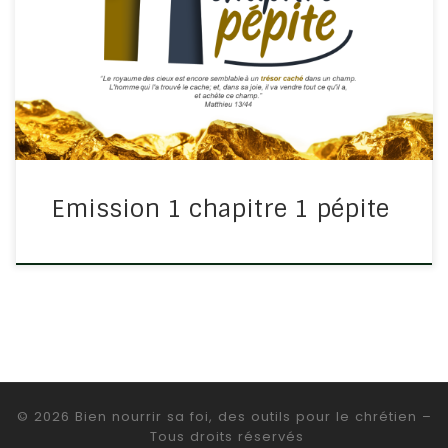
un principe biblique pour notre vie En 10 minutes, vous
trouverez une étude et ferez peut-être une
redécouverte de certains passages connus. L’accent
est […]
Emission 1 chapitre 1 pépite
© 2026
Bien nourrir sa foi, des outils pour le chrétien
–
Tous droits réservés