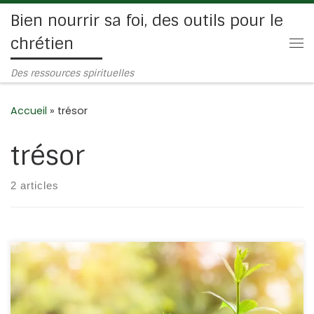
Bien nourrir sa foi, des outils pour le
Passer au contenu
chrétien
Me
Des ressources spirituelles
Accueil
»
trésor
trésor
2 articles
J’ai réfléchis à la parabole des talents et à l’image du