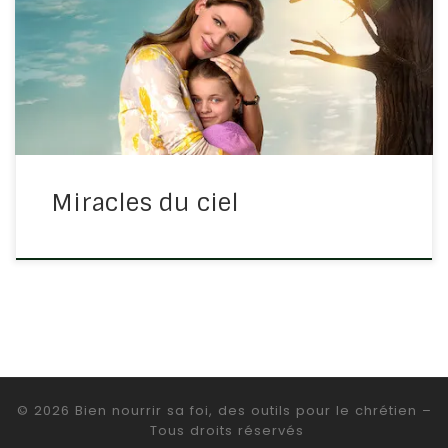
nous raconte ce qu’aucun parent ne voudrait vivre. L’un
de leurs enfants devient gravement malade. Pendant
plusieurs semaines, ni la cause ni le nom de la maladie
[…]
Miracles du ciel
© 2026
Bien nourrir sa foi, des outils pour le chrétien
–
Tous droits réservés