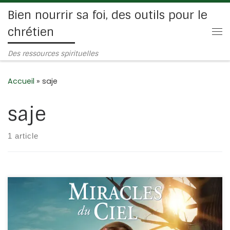
Bien nourrir sa foi, des outils pour le
Passer au contenu
chrétien
Me
Des ressources spirituelles
Accueil
»
saje
saje
1 article
La foi au coeur de l’épreuve pour des parents. L’histoire