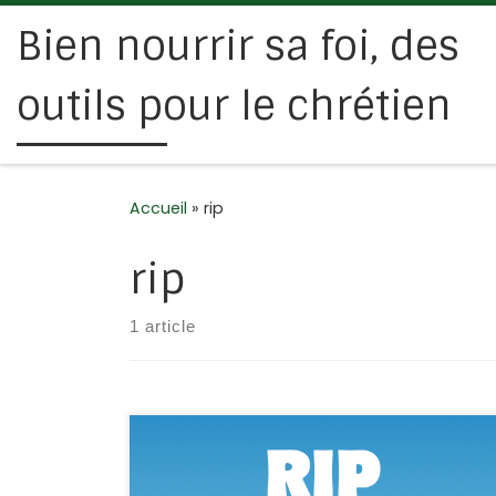
Bien nourrir sa foi, des
Passer au contenu
outils pour le chrétien
Accueil
»
rip
rip
1 article
Avez-vous fait le lien entre les fêtes de