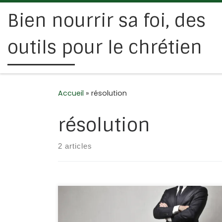
Bien nourrir sa foi, des
Passer au contenu
outils pour le chrétien
Accueil
»
résolution
résolution
2 articles
Peut-être avez-vous pris des résolutions