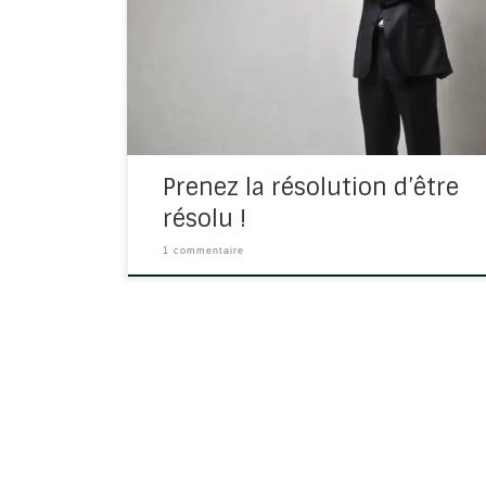
pour cette nouvelle année ? Ma chef a
décidé d’arrêter de s’énerver… La principale
résolution, c’est de vouloir perdre du poids,
Qui aurait comme résolution de prendre du
poids ? Dans la Bible, un […]
Prenez la résolution d’être
résolu !
1 commentaire