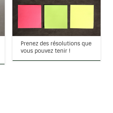
engagement. C’est une valeur qui se perd de
plus en plus mais la Bible nous enseigne à
mettre un point d’honneur à être fidèle à sa
parole. Nous […]
Prenez des résolutions que
vous pouvez tenir !