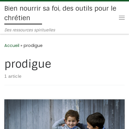
Bien nourrir sa foi, des outils pour le
Passer au contenu
chrétien
Me
Des ressources spirituelles
Accueil
»
prodigue
prodigue
1 article
C’est toujours du fils prodigue dont on parle. D’ailleurs,