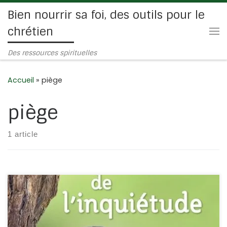
Bien nourrir sa foi, des outils pour le
Passer au contenu
chrétien
Me
Des ressources spirituelles
Accueil
»
piège
piège
1 article
Avec beaucoup d’amour fraternel, ce livre nous donne