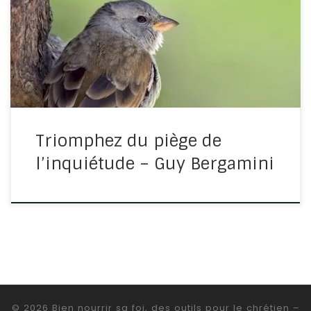
plusieurs leviers pour vaincre l’inquiétude quotidienne.
Par de nombreux exemples et témoignages, Guy
Bergamini nous amène à prendre confiance non pas en
nous-mêmes, mais surtout en Dieu. Guy Bergamini […]
Triomphez du piège de
l’inquiétude – Guy Bergamini
© 2026
Bien nourrir sa foi, des outils pour le chrétien
–