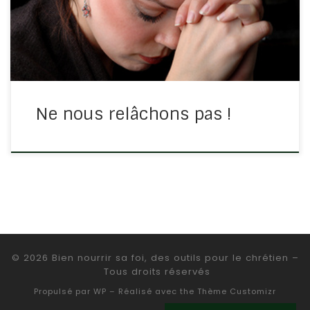
faut prier très régulièrement et souvent pour avancer
dans […]
Ne nous relâchons pas !
© 2026
Bien nourrir sa foi, des outils pour le chrétien
–
Tous droits réservés
Propulsé par
WP
– Réalisé avec the
Thème Customizr