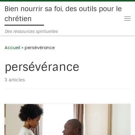
Bien nourrir sa foi, des outils pour le
Passer au contenu
chrétien
Me
Des ressources spirituelles
Accueil
»
persévérance
persévérance
3 articles
Nous lisons dans le Sermon sur la montagne : Matthieu