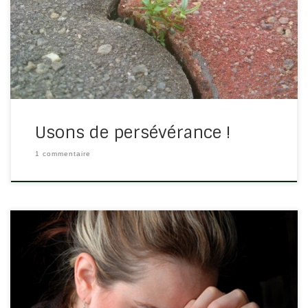
de sombrer que de se relever. J’ai relevé trois textes
qui montre l’extrême fatigue par laquelle on peut
passer et comment les hommes de Dieu […]
Usons de persévérance !
1 commentaire
Luc 18/1 : « Jésus leur adressa une parabole, pour
montrer qu’il faut toujours prier, et ne point se relâcher.
» Toujours prier… Vous avez surement conscience qu’il