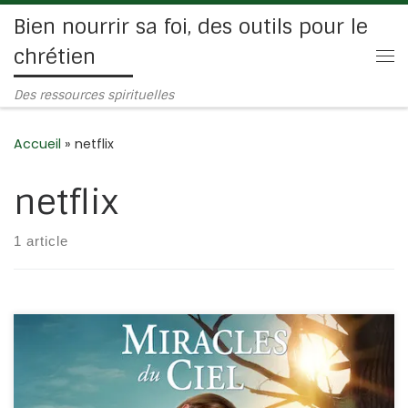
Bien nourrir sa foi, des outils pour le
Passer au contenu
chrétien
Me
Des ressources spirituelles
Accueil
»
netflix
netflix
1 article
La foi au coeur de l’épreuve pour des parents. L’histoire