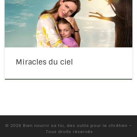
nous raconte ce qu’aucun parent ne voudrait vivre. L’un
de leurs enfants devient gravement malade. Pendant
plusieurs semaines, ni la cause ni le nom de la maladie
[…]
Miracles du ciel
© 2026
Bien nourrir sa foi, des outils pour le chrétien
–
Tous droits réservés