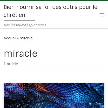
Bien nourrir sa foi, des outils pour le
Passer au contenu
chrétien
Me
Des ressources spirituelles
Accueil
»
miracle
miracle
1 article
Retrouvez la prédication audio ici : Nous connaissons