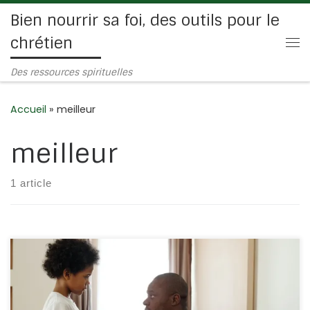
Bien nourrir sa foi, des outils pour le
Passer au contenu
chrétien
Me
Des ressources spirituelles
Accueil
»
meilleur
meilleur
1 article
Nous lisons dans le Sermon sur la montagne : Matthieu