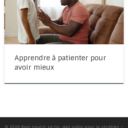
7/7-11 Demandez, et l’on vous donnera; cherchez, et
vous trouverez; frappez, et l’on vous ouvrira. Car
quiconque demande reçoit, celui qui cherche trouve, et
l’on ouvre à celui […]
Apprendre à patienter pour
avoir mieux
© 2026
Bien nourrir sa foi, des outils pour le chrétien
–