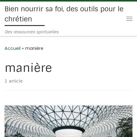
Bien nourrir sa foi, des outils pour le
Passer au contenu
chrétien
Me
Des ressources spirituelles
Accueil
»
manière
manière
1 article
2 Corinthiens 5/17 Si quelqu’un est en Christ, il est une