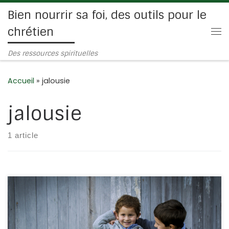
Bien nourrir sa foi, des outils pour le
Passer au contenu
chrétien
Me
Des ressources spirituelles
Accueil
»
jalousie
jalousie
1 article
C’est toujours du fils prodigue dont on parle. D’ailleurs,