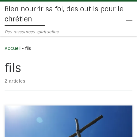
Bien nourrir sa foi, des outils pour le
Passer au contenu
chrétien
Me
Des ressources spirituelles
Accueil
»
fils
fils
2 articles
Si vous payez quelque chose à 0,10€ pour quelqu’un,