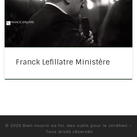
Franck Lefillatre qui apporte des enseignements solides
et n’hésite pas à aborder des parties délicates de la
Bible. Son sérieux, son équilibre et son amour pour la
Parole […]
Franck Lefillatre Ministère
© 2026
Bien nourrir sa foi, des outils pour le chrétien
–
Tous droits réservés