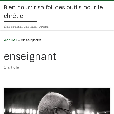
Bien nourrir sa foi, des outils pour le
Passer au contenu
chrétien
Me
Des ressources spirituelles
Accueil
»
enseignant
enseignant
1 article
Cela fait plusieurs années que je connais le pasteur