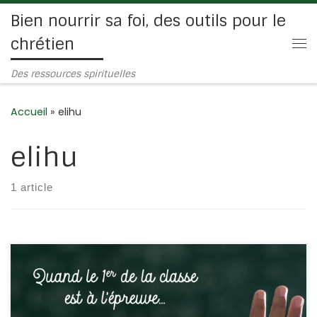
Bien nourrir sa foi, des outils pour le
Passer au contenu
chrétien
Me
Des ressources spirituelles
Accueil
»
elihu
elihu
1 article
Job coche toutes les cases et son bulletin de notes est