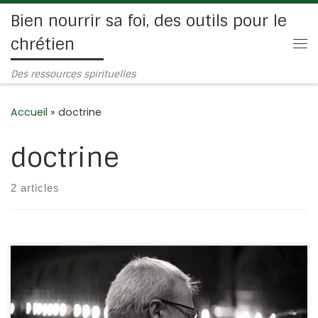
Bien nourrir sa foi, des outils pour le
Passer au contenu
chrétien
Me
Des ressources spirituelles
Accueil
»
doctrine
doctrine
2 articles
Cela fait plusieurs années que je connais le pasteur