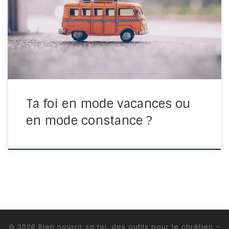
On se rend compte que dans beaucoup de domaines,
si nous ne sommes pas intentionnels, nous
n’aboutissons pas à grand-chose. L’été va vite passer
et vous en serez frustrés […]
Ta foi en mode vacances ou
en mode constance ?
© 2026
Bien nourrir sa foi, des outils pour le chrétien
–