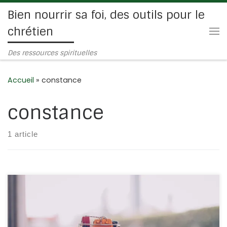
Bien nourrir sa foi, des outils pour le
Passer au contenu
chrétien
Me
Des ressources spirituelles
Accueil
»
constance
constance
1 article
Quelles sont vos intentions spirituelles pour cet été ?