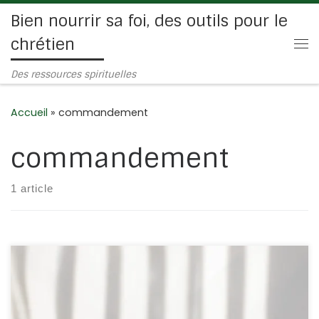
Bien nourrir sa foi, des outils pour le
Passer au contenu
chrétien
Me
Des ressources spirituelles
Accueil
»
commandement
commandement
1 article
Ni l’un, ni l’autre, voilà ma réponse et cela est possible.