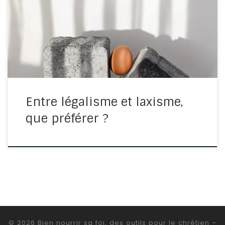
Rappelons ce qu’est le légalisme : il s’agit de s’afférer à
appliquer la loi rigoureusement et justement.
Seulement, la place de la grâce devient inexistante.
Vouloir […]
Entre légalisme et laxisme,
que préférer ?
© 2026
Bien nourrir sa foi, des outils pour le chrétien
–