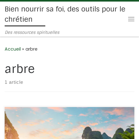
Bien nourrir sa foi, des outils pour le
Passer au contenu
chrétien
Me
Des ressources spirituelles
Accueil
»
arbre
arbre
1 article
Depuis le début de l’humanité, l’homme cherche le