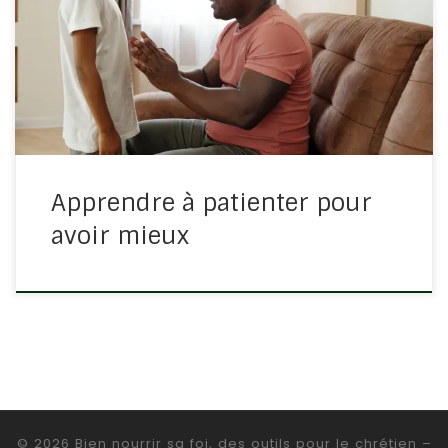
7/7-11 Demandez, et l’on vous donnera; cherchez, et
vous trouverez; frappez, et l’on vous ouvrira. Car
quiconque demande reçoit, celui qui cherche trouve, et
l’on ouvre à celui […]
Apprendre à patienter pour
avoir mieux
© 2026
Bien nourrir sa foi, des outils pour le chrétien
–