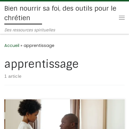
Bien nourrir sa foi, des outils pour le
Passer au contenu
chrétien
Me
Des ressources spirituelles
Accueil
»
apprentissage
apprentissage
1 article
Nous lisons dans le Sermon sur la montagne : Matthieu