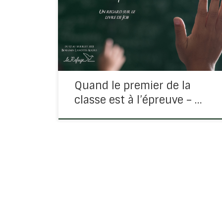
notes est très bon. Mais un défi se lève au
conseil de classe entre le directeur (l’Eternel)
et le professeur méchant (Satan)…le premier
de la classe va être […]
Quand le premier de la
classe est à l’épreuve – …