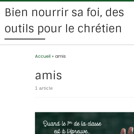
Bien nourrir sa foi, des
Passer au contenu
outils pour le chrétien
Accueil
»
amis
amis
1 article
Job coche toutes les cases et son bulletin de