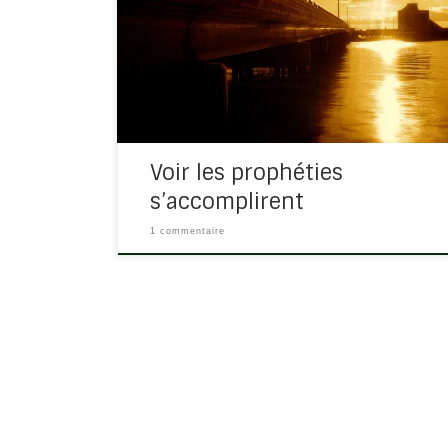
préparé par l’homme Une prophétie biblique
peut avoir deux dimensions Pour la
génération présente Pour un avenir plus
lointain, elle s’appelle plus révélation.
Prophétie est l’annonce […]
Voir les prophéties
s’accomplirent
1 commentaire