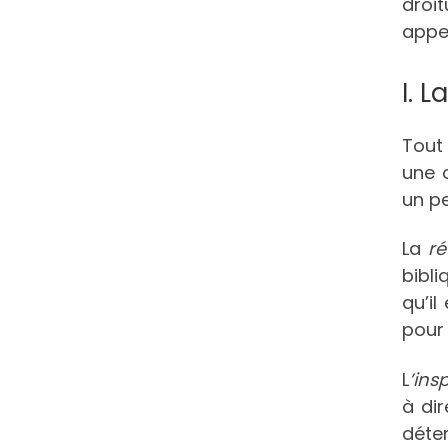
droit
appel
I. 
Tout 
une o
un pe
La
ré
bibli
qu’il
pour
L
’ins
à dir
déte