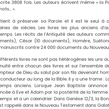
crite 3808 fois. Les auteurs écrivent même « la P
ots… ».
 tient à préserver sa Parole et il est le seul à 
aines de siècles. Les livres les plus anciens d’
temps. Les récits de l’Antiquité des auteurs com
ments), César (10 documents), Homère, Suétone
 manuscrits contre 24 000 documents du Nouveau
ifférents livres ne sont pas hétérogènes les uns au
nuité entre chacun des livres et sur l’ensemble de
mpteur de Dieu du salut par son fils devenant h
l conducteur au long de la Bible. Il y a une trame 
temps anciens. Lorsque Jean Baptiste annonce 
ncée à Eve et Adam par la postérité de la femme.
temps et a un calendrier. Dans Genèse 12/3, la B
est rappelé dans le Nouveau Testament dans Galat