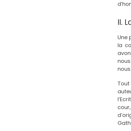
d’ho
II.
Une p
la c
avon
nous.
nous
Tout
aute
l’Ecr
cour,
d’or
Gath