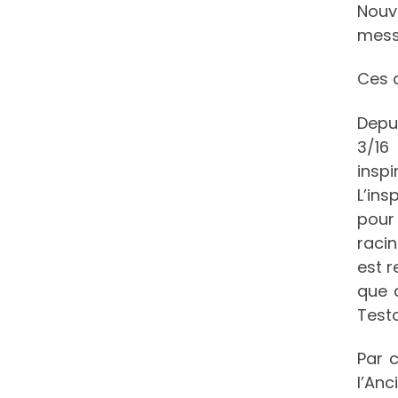
Nouv
mess
Ces a
Depui
3/16 
insp
L’ins
pour 
raci
est r
que 
Test
Par c
l’Anc