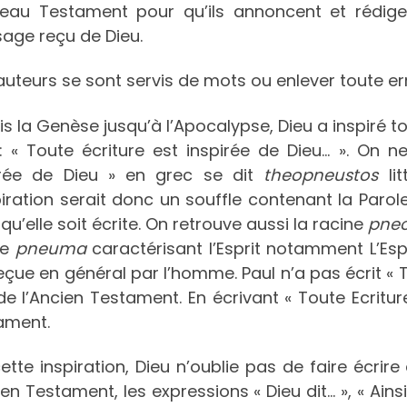
eau Testament pour qu’ils annoncent et rédige
age reçu de Dieu.
uteurs se sont servis de mots ou enlever toute err
s la Genèse jusqu’à l’Apocalypse, Dieu a inspiré tou
: « Toute écriture est inspirée de Dieu… ». On ne 
irée de Dieu » en grec se dit
theopneustos
lit
piration serait donc un souffle contenant la Paro
qu’elle soit écrite. On retrouve aussi la racine
pne
ne
pneuma
caractérisant l’Esprit notamment L’Esprit
eçue en général par l’homme. Paul n’a pas écrit « Tou
de l’Ancien Testament. En écrivant « Toute Ecritu
ament.
ette inspiration, Dieu n’oublie pas de faire écrire 
ien Testament, les expressions « Dieu dit… », « Ainsi 