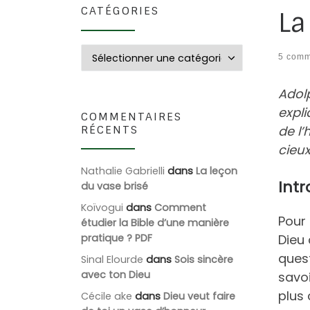
CATÉGORIES
La
Catégories
5 comm
Adol
expli
COMMENTAIRES
RÉCENTS
de l
cieu
Nathalie Gabrielli
dans
La leçon
Intr
du vase brisé
Koïvogui
dans
Comment
Pour
étudier la Bible d’une manière
pratique ? PDF
Dieu 
quest
Sinal Elourde
dans
Sois sincère
avec ton Dieu
savoi
plus 
Cécile ake
dans
Dieu veut faire