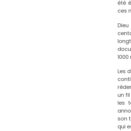
été é
ces m
Dieu
cent
long
docu
1000
Les d
conti
réde
un fi
les 
anno
son 
qui 