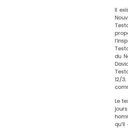
Il e
Nouv
Test
prop
l’ins
Test
du N
David
Testa
12/3
com
Le t
jours
homm
qu’il