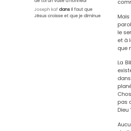
de toi un vase d’honneur
comm
Joseph kaf
dans
Il faut que
Mais 
Jésus croisse et que je diminue
parol
le se
et à 
que n
La Bi
exist
dans
planè
Chose
pas d
Dieu 
Aucu