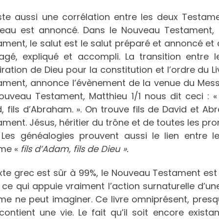
xiste aussi une corrélation entre les deux Testa
eau est annoncé. Dans le Nouveau Testament, l’
ament, le salut est le salut préparé et annoncé e
agé, expliqué et accompli. La transition entre
piration de Dieu pour la constitution et l’ordre du Li
ament, annonce l’évènement de la venue du Messie
ouveau Testament, Matthieu 1/1 nous dit ceci : «
, fils d’Abraham. ». On trouve fils de David et Ab
ment. Jésus, héritier du trône et de toutes les pr
. Les généalogies prouvent aussi le lien entre 
me «
fils d’Adam, fils de Dieu ».
exte grec est sûr à 99%, le Nouveau Testament es
 ce qui appuie vraiment l’action surnaturelle d’
e ne peut imaginer. Ce livre omniprésent, presqu
 contient une vie. Le fait qu’il soit encore exista