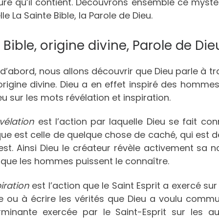
ure qu’il contient. Découvrons ensemble ce mystère
le La Sainte Bible, la Parole de Dieu.
La Bible, origine divine, Parole de Die
d’abord, nous allons découvrir que Dieu parle à trave
rigine divine. Dieu a en effet inspiré des hommes
u sur les mots révélation et inspiration.
vélation
est l’action par laquelle Dieu se fait con
que est celle de quelque chose de caché, qui est d
 est. Ainsi Dieu le créateur révèle activement sa 
 que les hommes puissent le connaître.
piration
est l’action que le Saint Esprit a exercé su
e ou à écrire les vérités que Dieu a voulu commun
rminante exercée par le Saint-Esprit sur les a