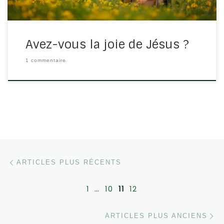
Avez-vous la joie de Jésus ?
1 commentaire
Navigation dans les articles
Articles plus récents
ARTICLES PLUS RÉCENTS
1
…
10
11
12
Ar
ARTICLES PLUS ANCIENS