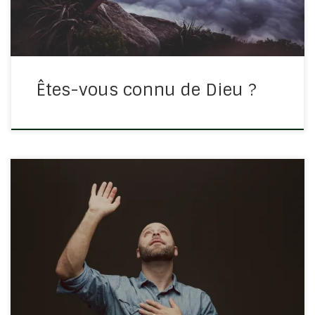
Êtes-vous connu de Dieu ?
Cette semaine, j’ai appris qu’un voisin avait une glande
tumorale au cerveau. Avec un âge avancé, il devait
passait un examen deux jours plus tard. Ce voisin ne
connait pas Dieu. Mais ce voisin, je l’aime de […]